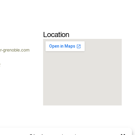
Location
ur-grenoble.com
2