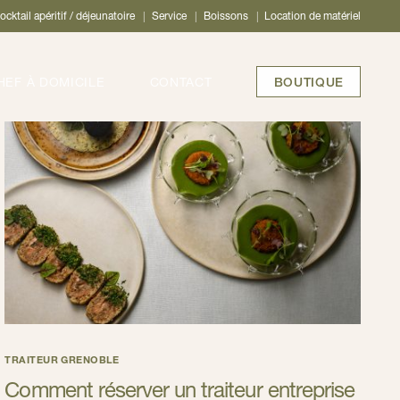
ocktail apéritif / déjeunatoire
Service
Boissons
Location de matériel
BOUTIQUE
HEF À DOMICILE
CONTACT
TRAITEUR GRENOBLE
Comment réserver un traiteur entreprise